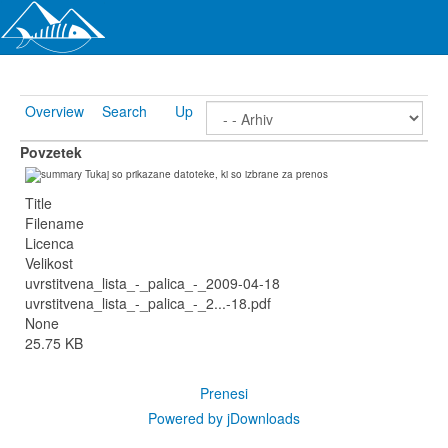
Overview
Search
Up
Povzetek
Tukaj so prikazane datoteke, ki so izbrane za prenos
Title
Filename
Licenca
Velikost
uvrstitvena_lista_-_palica_-_2009-04-18
uvrstitvena_lista_-_palica_-_2...-18.pdf
None
25.75 KB
Prenesi
Powered by jDownloads