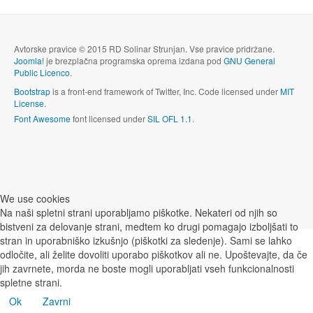
Avtorske pravice © 2015 RD Solinar Strunjan. Vse pravice pridržane.
Joomla!
je brezplačna programska oprema izdana pod
GNU General
Public Licenco
.
Bootstrap
is a front-end framework of Twitter, Inc. Code licensed under
MIT
License.
Font Awesome
font licensed under
SIL OFL 1.1
.
We use cookies
Na naši spletni strani uporabljamo piškotke. Nekateri od njih so
bistveni za delovanje strani, medtem ko drugi pomagajo izboljšati to
stran in uporabniško izkušnjo (piškotki za sledenje). Sami se lahko
odločite, ali želite dovoliti uporabo piškotkov ali ne. Upoštevajte, da če
jih zavrnete, morda ne boste mogli uporabljati vseh funkcionalnosti
spletne strani.
Ok
Zavrni