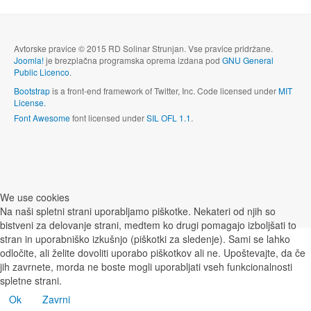
Avtorske pravice © 2015 RD Solinar Strunjan. Vse pravice pridržane.
Joomla!
je brezplačna programska oprema izdana pod
GNU General
Public Licenco
.
Bootstrap
is a front-end framework of Twitter, Inc. Code licensed under
MIT
License.
Font Awesome
font licensed under
SIL OFL 1.1
.
We use cookies
Na naši spletni strani uporabljamo piškotke. Nekateri od njih so
bistveni za delovanje strani, medtem ko drugi pomagajo izboljšati to
stran in uporabniško izkušnjo (piškotki za sledenje). Sami se lahko
odločite, ali želite dovoliti uporabo piškotkov ali ne. Upoštevajte, da če
jih zavrnete, morda ne boste mogli uporabljati vseh funkcionalnosti
spletne strani.
Ok
Zavrni