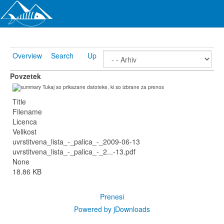
Overview
Search
Up
Povzetek
Tukaj so prikazane datoteke, ki so izbrane za prenos
Title
Filename
Licenca
Velikost
uvrstitvena_lista_-_palica_-_2009-06-13
uvrstitvena_lista_-_palica_-_2...-13.pdf
None
18.86 KB
Prenesi
Powered by jDownloads