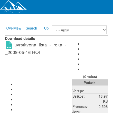
Overview
Search
Up
Download details
uvrstitvena_lista_-_roka_-
_2009-05-16
HOT
(0 votes)
Podatki
Verzija:
Velikost
18.97
KB
Prenosov
2,598
Jezik