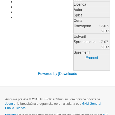
Licenca
Autor
Splet
Cena
Ustvarjeno
17-07-
2015
Ustvaril
Spremenjeno
17-07-
2015
Spremenil
Prenesi
Powered by jDownloads
Avtorske pravice © 2015 RD Solinar Strunjan. Vse pravice pridržane.
Joomla!
je brezplačna programska oprema izdana pod
GNU General
Public Licenco
.
Bootstrap
is a front-end framework of Twitter, Inc. Code licensed under
MIT