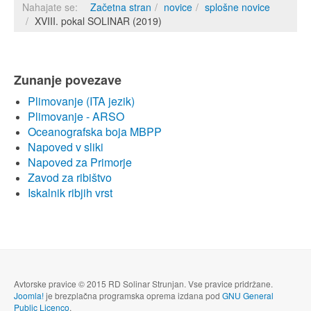
Nahajate se:
Začetna stran
novice
splošne novice
XVIII. pokal SOLINAR (2019)
Zunanje povezave
Plimovanje (ITA jezik)
Plimovanje - ARSO
Oceanografska boja MBPP
Napoved v sliki
Napoved za Primorje
Zavod za ribištvo
Iskalnik ribjih vrst
Avtorske pravice © 2015 RD Solinar Strunjan. Vse pravice pridržane.
Joomla!
je brezplačna programska oprema izdana pod
GNU General
Public Licenco
.