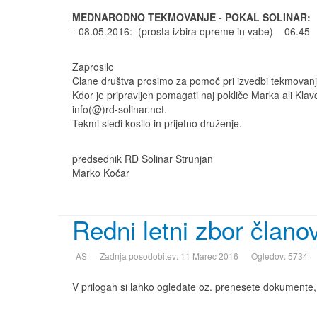
MEDNARODNO TEKMOVANJE - POKAL SOLINAR:
- 08.05.2016: (prosta izbira opreme in vabe) 06.45
Zaprosilo
Člane društva prosimo za pomoč pri izvedbi tekmova
Kdor je pripravljen pomagati naj pokliče Marka ali Klavd
info(@)rd-solinar.net.
Tekmi sledi kosilo in prijetno druženje.
predsednik RD Solinar Strunjan
Marko Kočar
Redni letni zbor član
AS
Zadnja posodobitev: 11 Marec 2016
Ogledov: 5734
V prilogah si lahko ogledate oz. prenesete dokumente,