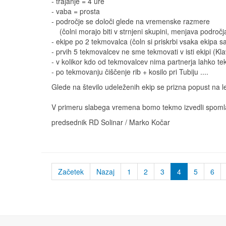
- trajanje = 4 ure
- vaba = prosta
- področje se določi glede na vremenske razmere
(čolni morajo biti v strnjeni skupini, menjava področj
- ekipe po 2 tekmovalca (čoln si priskrbi vsaka ekipa 
- prvih 5 tekmovalcev ne sme tekmovati v isti ekipi (Kla
- v kolikor kdo od tekmovalcev nima partnerja lahko t
- po tekmovanju čiščenje rib + kosilo pri Tubiju ....
Glede na število udeleženih ekip se prizna popust na 
V primeru slabega vremena bomo tekmo izvedli spoml
predsednik RD Solinar / Marko Kočar
Začetek
Nazaj
1
2
3
4
5
6