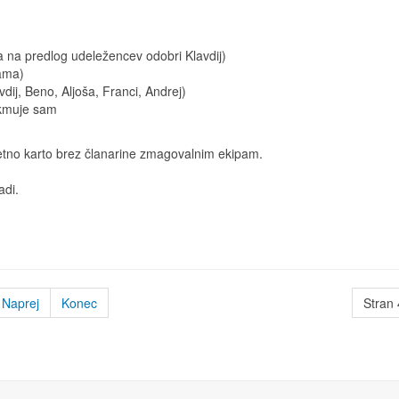
a na predlog udeležencev odobri Klavdij)
sama)
vdij, Beno, Aljoša, Franci, Andrej)
ekmuje sam
letno karto brez članarine zmagovalnim ekipam.
adi.
Naprej
Konec
Stran 